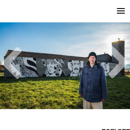
WÜRMLAS WÄNDE
DAS PROJEKT
WÄNDE
WANDERWEG
BUCH
HERZOG & LEITNER